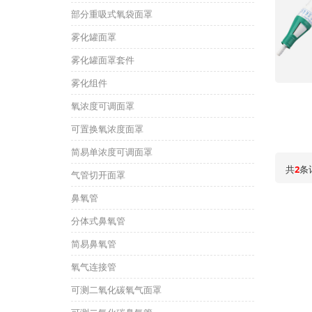
部分重吸式氧袋面罩
雾化罐面罩
雾化罐面罩套件
雾化组件
氧浓度可调面罩
可置换氧浓度面罩
简易单浓度可调面罩
共
2
条
气管切开面罩
鼻氧管
分体式鼻氧管
简易鼻氧管
氧气连接管
可测二氧化碳氧气面罩